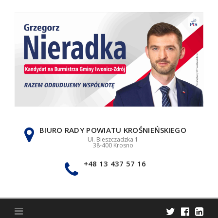
Skip
to
content
BIURO RADY POWIATU KROŚNIEŃSKIEGO
Ul. Bieszczadzka 1
38-400 Krosno
+48 13 437 57 16