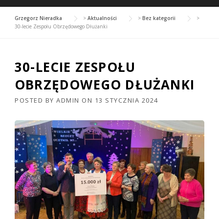
Grzegorz Nieradka
>
Aktualności
>
Bez kategorii
>
30-lecie Zespołu Obrzędowego Dłużanki
30-LECIE ZESPOŁU
OBRZĘDOWEGO DŁUŻANKI
POSTED BY
ADMIN
ON
13 STYCZNIA 2024