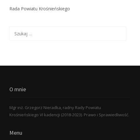
Rada Powiatu Krośnieńskiego
Szukaj:
O mnie
Mgr inż. Grzegorz Nieradka, radny Rady Powiatu
Krośnieńskiego VI kadencji (2018-2023). Prawo i Sprawiedliwość.
Menu