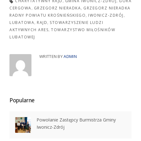
CHARYTATYWNY RAJD
GMINA IWONICZ-ZDRÓJ
GÓRA
CERGOWA
GRZEGORZ NIERADKA
GRZEGORZ NIERADKA
RADNY POWIATU KROŚNIEŃSKIEGO
IWONICZ-ZDRÓJ
LUBATOWA
RAJD
STOWARZYSZENIE LUDZI
AKTYWNYCH ARES
TOWARZYSTWO MIŁOŚNIKÓW
LUBATOWEJ
WRITTEN BY
ADMIN
Popularne
Powołanie Zastępcy Burmistrza Gminy
Iwonicz-Zdrój