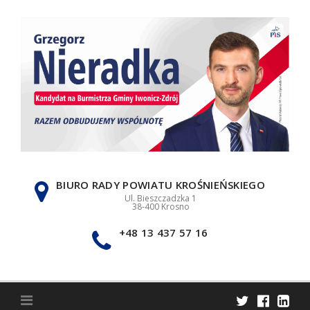
Skip
to
content
BIURO RADY POWIATU KROŚNIEŃSKIEGO
Ul. Bieszczadzka 1
38-400 Krosno
+48 13 437 57 16