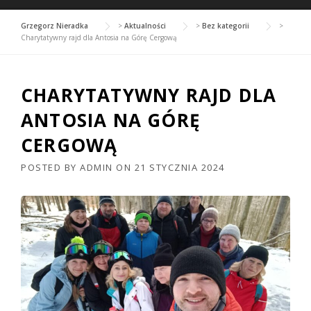
Grzegorz Nieradka
>
Aktualności
>
Bez kategorii
>
Charytatywny rajd dla Antosia na Górę Cergową
CHARYTATYWNY RAJD DLA
ANTOSIA NA GÓRĘ
CERGOWĄ
POSTED BY
ADMIN
ON
21 STYCZNIA 2024