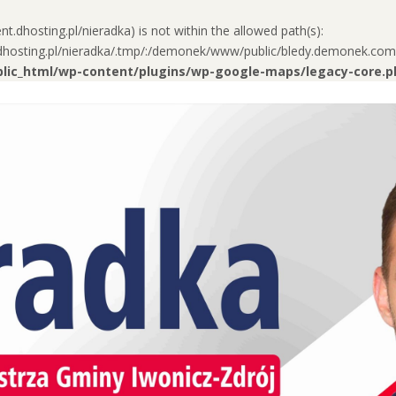
ient.dhosting.pl/nieradka) is not within the allowed path(s):
t.dhosting.pl/nieradka/.tmp/:/demonek/www/public/bledy.demonek.com/:
ublic_html/wp-content/plugins/wp-google-maps/legacy-core.p