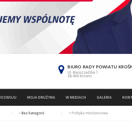
BIURO RADY POWIATU KROŚ
Ul. Bieszczadzka 1
38-400 Krosno
ROZWOJU
MOJA DRUŻYNA
W MEDIACH
GALERIA
KON
>
Bez kategorii
>
Polityka młodzieżowa