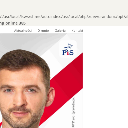
/usr/local/lsws/share/autoindex:/usr/local/php/:/dev/urandom:/opt/al
hp
on line
385
Aktualności
O mnie
Galeria
Kontakt