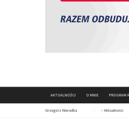
AKTUALNOŚCI
O MNIE
PROGRAM 
Grzegorz Nieradka
>
Aktualności