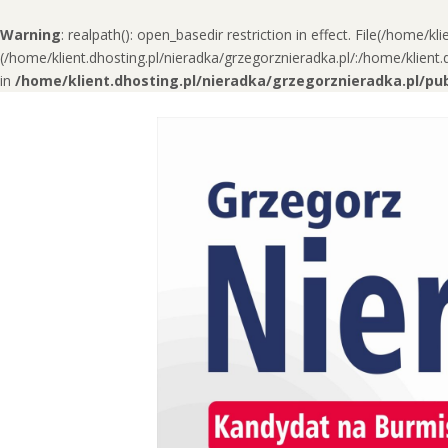
Warning
: realpath(): open_basedir restriction in effect. File(/home/kl
(/home/klient.dhosting.pl/nieradka/grzegorznieradka.pl/:/home/klien
in
/home/klient.dhosting.pl/nieradka/grzegorznieradka.pl/p
Skip
to
content