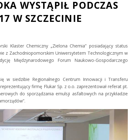
DKA WYSTĄPIŁ PODCZAS
17 W SZCZECINIE
ki Klaster Chemiczny „Zielona Chemia” posiadający status
twie z Zachodniopomorskim Uniwersytetem Technologicznym w
 edycję Międzynarodowego Forum Naukowo-Gospodarczego
się w siedzibie Regionalnego Centrum Innowacji i Transferu
reprezentujący firmę Flukar Sp. z o.o. zaprezentował referat pt.
rowych do sporządzania emulsji asfaltowych na przykładzie
samorządów”.