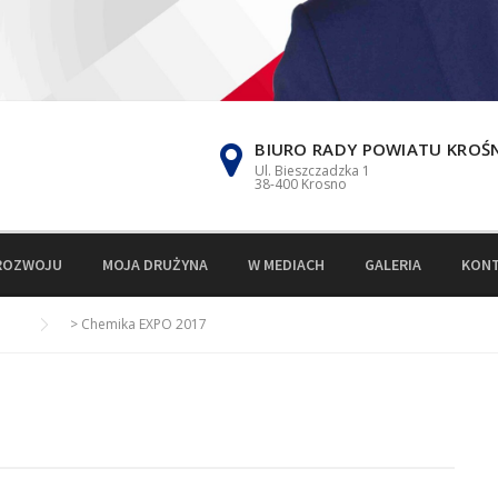
BIURO RADY POWIATU KROŚ
Ul. Bieszczadzka 1
38-400 Krosno
ROZWOJU
MOJA DRUŻYNA
W MEDIACH
GALERIA
KON
>
Chemika EXPO 2017