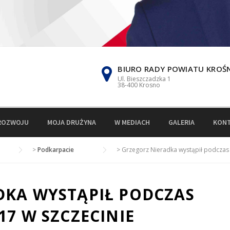
BIURO RADY POWIATU KROŚ
Ul. Bieszczadzka 1
38-400 Krosno
ROZWOJU
MOJA DRUŻYNA
W MEDIACH
GALERIA
KON
>
Podkarpacie
>
Grzegorz Nieradka wystąpił podczas
DKA WYSTĄPIŁ PODCZAS
17 W SZCZECINIE