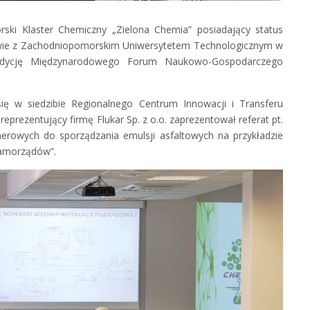
ki Klaster Chemiczny „Zielona Chemia” posiadający status
twie z Zachodniopomorskim Uniwersytetem Technologicznym w
 edycję Międzynarodowego Forum Naukowo-Gospodarczego
się w siedzibie Regionalnego Centrum Innowacji i Transferu
reprezentujący firmę Flukar Sp. z o.o. zaprezentował referat pt.
rowych do sporządzania emulsji asfaltowych na przykładzie
samorządów”.