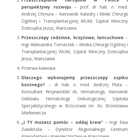
perspektywy rozwoju
– prof. dr hab. n. med.
Andrzej Chmura – Kierownik Katedry i Kliniki Chirurgii
Ogólnej i Transplantacyjnej WUM, Szpital Kliniczny
Dzieciątka Jezus, Warszawa
Przeszczepy rodzinne, krzyżowe, łańcuchowe
–
mgr Aleksandra Tomaszek – Klinika Chirurgii Ogólnej i
Transplantacyjnej WUM, Szpital Kliniczny Dzieciątka
Jezus, Warszawa
Przerwa kawowa
Dlaczego wykonujemy przeszczepy szpiku
kostnego?
– dr hab. n. med. Andrzej Pluta –
Konsultant Wojewódzki ds. Hematologii, Kierownik
Oddziału Hematologii Onkologicznej Szpitala
Specjalistycznego w Brzozowie im. Ks. Bronisława
Markiewicza
„I TY możesz pomóc – oddaj krew”
– mgr Ewa
Zawilińska – Dyrektor Regionalnego Centrum
Krwiodastwa i Krwiolecznictwa w Rzeszowie