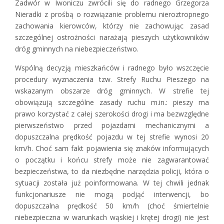
Zadwór w Iwoniczu zwrócili się do radnego Grzegorza
Nieradki z prośbą o rozwiązanie problemu nieroztropnego
zachowania kierowców, którzy nie zachowując zasad
szczególnej ostrożności narażają pieszych użytkowników
dróg gminnych na niebezpieczeństwo.
Wspólną decyzją mieszkańców i radnego było wszczęcie
procedury wyznaczenia tzw. Strefy Ruchu Pieszego na
wskazanym obszarze dróg gminnych. W strefie tej
obowiązują szczególne zasady ruchu m.in.: pieszy ma
prawo korzystać z całej szerokości drogi i ma bezwzględne
pierwszeństwo przed pojazdami mechanicznymi a
dopuszczalna prędkość pojazdu w tej strefie wynosi 20
km/h. Choć sam fakt pojawienia się znaków informujących
o początku i końcu strefy może nie zagwarantować
bezpieczeństwa, to da niezbędne narzędzia policji, która o
sytuacji została już poinformowana. W tej chwili jednak
funkcjonariusze nie mogą podjąć interwencji, bo
dopuszczalna prędkość 50 km/h (choć śmiertelnie
niebezpieczna w warunkach wąskiej i krętej drogi) nie jest