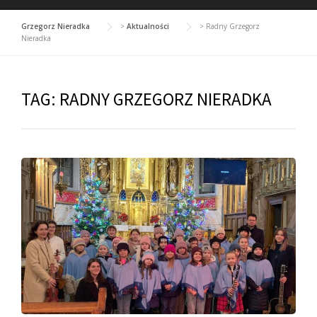
Grzegorz Nieradka
>
Aktualności
>
Radny Grzegorz
Nieradka
TAG:
RADNY GRZEGORZ NIERADKA