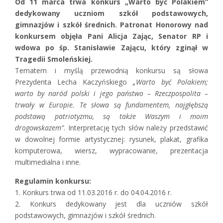
Od 11 marca trwa konkurs „Warto być Polakiem”
dedykowany uczniom szkół podstawowych,
gimnazjów i szkół średnich. Patronat Honorowy nad
konkursem objęła Pani Alicja Zając, Senator RP i
wdowa po śp. Stanisławie Zającu, który zginął w
Tragedii Smoleńskiej.
Tematem i myślą przewodnią konkursu są słowa
Prezydenta Lecha Kaczyńskiego
„Warto być Polakiem;
warto by naród polski i jego państwo – Rzeczpospolita –
trwały w Europie. Te słowa są fundamentem, najgłębszą
podstawą patriotyzmu, są także Waszym i moim
drogowskazem”
. Interpretację tych słów należy przedstawić
w dowolnej formie artystycznej: rysunek, plakat, grafika
komputerowa, wiersz, wypracowanie, prezentacja
multimedialna i inne.
Regulamin konkursu:
1. Konkurs trwa od 11.03.2016 r. do 04.04.2016 r.
2. Konkurs dedykowany jest dla uczniów szkół
podstawowych, gimnazjów i szkół średnich.