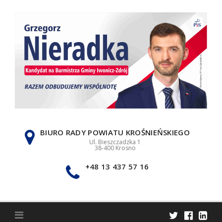
Skip
to
content
BIURO RADY POWIATU KROŚNIEŃSKIEGO
Ul. Bieszczadzka 1
38-400 Krosno
+48 13 437 57 16