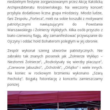
niedzielnym festynie zorganizowanym przez Akcję Katolicką
Archiprezbiteratu Krośnieńskiego. Na wieczorny koncert
przybyła dodatkowo liczna grupa młodzieży. Młodzi ludzie,
fani Zespołu „Forteca”, mieli na sobie koszulki z motywami
patriotycznymi nawiązującymi do Powstania
Warszawskiego i Żołnierzy Wyklętych. Kilka osób przyszło z
biało-czerwoną flagą, aby zamanifestować przywiązanie do
Ojczyny i oddać hołd Bohaterom poległym w jej obronie.
Zespół wykonał szereg utworów patriotycznych. Nie
zabrakło tak znanych piosenek jak „Żołnierze Wyklęci –
Niezłomni Żołnierze”, „Rozkołysały się wierzby płaczące”,
„Czerwone Jabuszko”, „Ochotnik”, „Orlątko” i wiele innych.
Na koniec w rockowym brzmieniu wykonano „Szarą
Piechotę”. Bogatą fotorelację z koncertu zamieszczamy
poniżej.