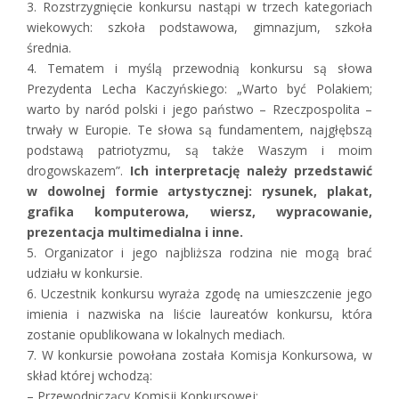
3. Rozstrzygnięcie konkursu nastąpi w trzech kategoriach
wiekowych: szkoła podstawowa, gimnazjum, szkoła
średnia.
4. Tematem i myślą przewodnią konkursu są słowa
Prezydenta Lecha Kaczyńskiego: „Warto być Polakiem;
warto by naród polski i jego państwo – Rzeczpospolita –
trwały w Europie. Te słowa są fundamentem, najgłębszą
podstawą patriotyzmu, są także Waszym i moim
drogowskazem”.
Ich interpretację należy przedstawić
w dowolnej formie artystycznej: rysunek, plakat,
grafika komputerowa, wiersz, wypracowanie,
prezentacja multimedialna i inne.
5. Organizator i jego najbliższa rodzina nie mogą brać
udziału w konkursie.
6. Uczestnik konkursu wyraża zgodę na umieszczenie jego
imienia i nazwiska na liście laureatów konkursu, która
zostanie opublikowana w lokalnych mediach.
7. W konkursie powołana została Komisja Konkursowa, w
skład której wchodzą:
– Przewodniczący Komisji Konkursowej: