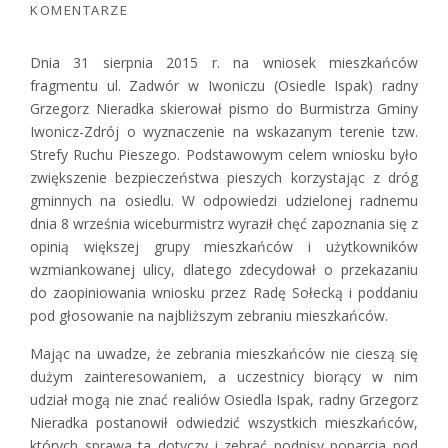
KOMENTARZE
Dnia 31 sierpnia 2015 r. na wniosek mieszkańców
fragmentu ul. Zadwór w Iwoniczu (Osiedle Ispak) radny
Grzegorz Nieradka skierował pismo do Burmistrza Gminy
Iwonicz-Zdrój o wyznaczenie na wskazanym terenie tzw.
Strefy Ruchu Pieszego. Podstawowym celem wniosku było
zwiększenie bezpieczeństwa pieszych korzystając z dróg
gminnych na osiedlu. W odpowiedzi udzielonej radnemu
dnia 8 września wiceburmistrz wyraził chęć zapoznania się z
opinią większej grupy mieszkańców i użytkowników
wzmiankowanej ulicy, dlatego zdecydował o przekazaniu
do zaopiniowania wniosku przez Radę Sołecką i poddaniu
pod głosowanie na najbliższym zebraniu mieszkańców.
Mając na uwadze, że zebrania mieszkańców nie cieszą się
dużym zainteresowaniem, a uczestnicy biorący w nim
udział mogą nie znać realiów Osiedla Ispak, radny Grzegorz
Nieradka postanowił odwiedzić wszystkich mieszkańców,
których sprawa ta dotyczy i zebrać podpisy poparcia pod