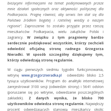
bieżącymi informacjami na temat podejmowanych przeze
mnie działań społecznych oraz aktywności politycznej dla
Podkarpacia. Pragnę również, aby serwis ten stał się dla
Państwa źródłem bogatej i rzetelnej wiedzy o naszym
regionie”.
Zaproszenie to zostało przyjęte przez rzeszę
mieszkańców Podkarpacia, wielu zakątków Polski i
zagranicy.
W związku z tym pragniemy bardzo
serdecznie podziękować wszystkim, którzy zechcieli
odwiedzić oficjalną stronę radnego Grzegorza
Nieradki. W sposób szczególny dziękujemy tym,
którzy odwiedzają stronę regularnie.
W ciągu pierwszych siedmiu tygodni funkcjonowania,
witrynę
www.grzegorznieradka.pl
odwiedziło blisko 2,5
tysiąca użytkowników. Program do analityki internetowej
zarejestrował 3100 sesji (odwiedzin strony) i 5641 odsłon
(poruszanie się po witrynie, odwiedzanie poszczególnych
zakładek).
Z danych wynika, że blisko 700
użytkowników odwiedza stronę regularnie.
Największy
procent odwiedzających stanowią mieszkańcy okolic