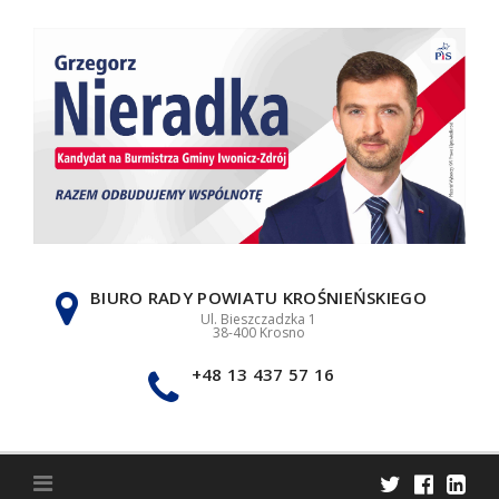
Skip
to
content
BIURO RADY POWIATU KROŚNIEŃSKIEGO
Ul. Bieszczadzka 1
38-400 Krosno
+48 13 437 57 16