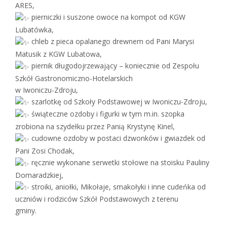
ARES,
pierniczki i suszone owoce na kompot od KGW
Lubatówka,
chleb z pieca opalanego drewnem od Pani Marysi
Matusik z KGW Lubatowa,
piernik długodojrzewający – koniecznie od Zespołu
Szkół Gastronomiczno-Hotelarskich
w Iwoniczu-Zdroju,
szarlotkę od Szkoły Podstawowej w Iwoniczu-Zdroju,
świąteczne ozdoby i figurki w tym m.in. szopka
zrobiona na szydełku przez Panią Krystynę Kinel,
cudowne ozdoby w postaci dzwonków i gwiazdek od
Pani Zosi Chodak,
ręcznie wykonane serwetki stołowe na stoisku Pauliny
Domaradzkiej,
stroiki, aniołki, Mikołaje, smakołyki i inne cudeńka od
uczniów i rodziców Szkół Podstawowych z terenu
gminy.