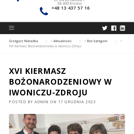
38-400 Krosno
+48 13 437 57 16
Grzegorz Nieradka
>
Aktualności
>
Bez kategorii
>
XVI Kiermasz Bożonarodzeniowy w Iwoniczu-Zdroju
XVI KIERMASZ
BOŻONARODZENIOWY W
IWONICZU-ZDROJU
POSTED BY
ADMIN
ON
17 GRUDNIA 2023