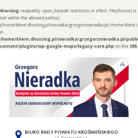
Warning
: realpath(): open_basedir restriction in effect. File(/home) is
not within the allowed path(s):
(/home/klient.dhosting.pl/nieradka/grzegorznieradka.pl/:/home/klien
in
/home/klient.dhosting.pl/nieradka/grzegorznieradka.pl/publ
content/plugins/wp-google-maps/legacy-core.php
on line
385
Skip
to
content
BIURO RADY POWIATU KROŚNIEŃSKIEGO
Ul. Bieszczadzka 1