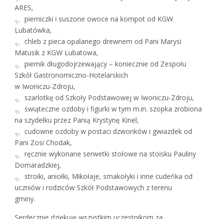
ARES,
pierniczki i suszone owoce na kompot od KGW
Lubatówka,
chleb z pieca opalanego drewnem od Pani Marysi
Matusik z KGW Lubatowa,
piernik długodojrzewający – koniecznie od Zespołu
Szkół Gastronomiczno-Hotelarskich
w Iwoniczu-Zdroju,
szarlotkę od Szkoły Podstawowej w Iwoniczu-Zdroju,
świąteczne ozdoby i figurki w tym m.in. szopka zrobiona
na szydełku przez Panią Krystynę Kinel,
cudowne ozdoby w postaci dzwonków i gwiazdek od
Pani Zosi Chodak,
ręcznie wykonane serwetki stołowe na stoisku Pauliny
Domaradzkiej,
stroiki, aniołki, Mikołaje, smakołyki i inne cudeńka od
uczniów i rodziców Szkół Podstawowych z terenu
gminy.
Serdecznie dziękuję wszystkim uczestnikom za