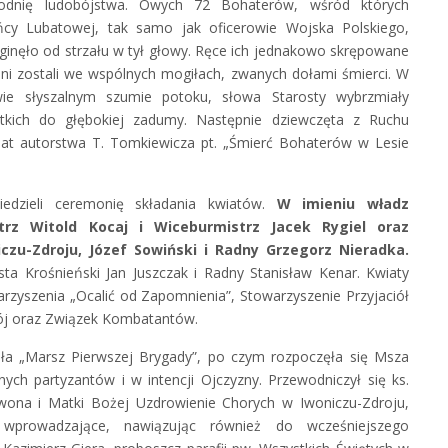
rodnię ludobójstwa. Owych 72 Bohaterów, wśród których
ńcy Lubatowej, tak samo jak oficerowie Wojska Polskiego,
, zginęło od strzału w tył głowy. Ręce ich jednakowo skrępowane
ni zostali we wspólnych mogiłach, zwanych dołami śmierci. W
wie słyszalnym szumie potoku, słowa Starosty wybrzmiały
ystkich do głębokiej zadumy. Następnie dziewczęta z Ruchu
at autorstwa T. Tomkiewicza pt. „Śmierć Bohaterów w Lesie
iedzieli ceremonię składania kwiatów.
W imieniu władz
trz Witold Kocaj i Wiceburmistrz Jacek Rygiel oraz
czu-Zdroju, Józef Sowiński i Radny Grzegorz Nieradka.
ta Krośnieński Jan Juszczak i Radny Stanisław Kenar. Kwiaty
arzyszenia „Ocalić od Zapomnienia”, Stowarzyszenie Przyjaciół
rój oraz Związek Kombatantów.
rała „Marsz Pierwszej Brygady”, po czym rozpoczęła się Msza
h partyzantów i w intencji Ojczyzny. Przewodniczył się ks.
Iwona i Matki Bożej Uzdrowienie Chorych w Iwoniczu-Zdroju,
wprowadzające, nawiązując również do wcześniejszego