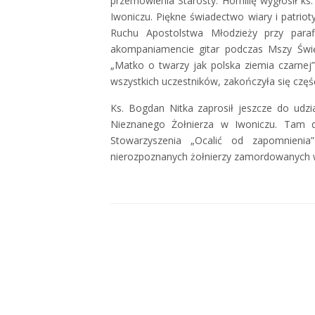
przemówienia Starosty. Homilię wygłosił ks.
Iwoniczu. Piękne świadectwo wiary i patrio
Ruchu Apostolstwa Młodzieży przy parafi
akompaniamencie gitar podczas Mszy Świę
„Matko o twarzy jak polska ziemia czarnej
wszystkich uczestników, zakończyła się część 
Ks. Bogdan Nitka zaprosił jeszcze do udzi
Nieznanego Żołnierza w Iwoniczu. Tam d
Stowarzyszenia „Ocalić od zapomnienia
nierozpoznanych żołnierzy zamordowanych w