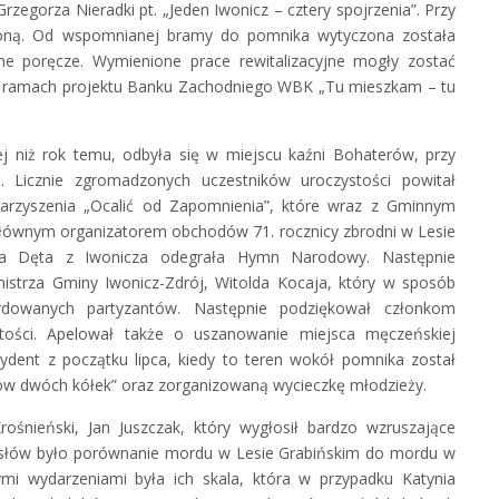
Grzegorza Nieradki pt. „Jeden Iwonicz – cztery spojrzenia”. Przy
woną. Od wspomnianej bramy do pomnika wytyczona została
ane poręcze. Wymienione prace rewitalizacyjne mogły zostać
w ramach projektu Banku Zachodniego WBK „Tu mieszkam – tu
zej niż rok temu, odbyła się w miejscu kaźni Bohaterów, przy
 Licznie zgromadzonych uczestników uroczystości powitał
arzyszenia „Ocalić od Zapomnienia”, które wraz z Gminnym
głównym organizatorem obchodów 71. rocznicy zbrodni w Lesie
tra Dęta z Iwonicza odegrała Hymn Narodowy. Następnie
mistrza Gminy Iwonicz-Zdrój, Witolda Kocaja, który w sposób
rdowanych partyzantów. Następnie podziękował członkom
tości. Apelował także o uszanowanie miejsca męczeńskiej
cydent z początku lipca, kiedy to teren wokół pomnika został
ów dwóch kółek” oraz zorganizowaną wycieczkę młodzieży.
ośnieński, Jan Juszczak, który wygłosił bardzo wzruszające
łów było porównanie mordu w Lesie Grabińskim do mordu w
ymi wydarzeniami była ich skala, która w przypadku Katynia