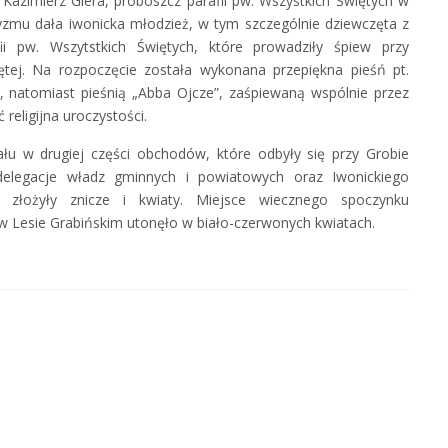
 Kazimierz Giera, proboszcz parafii pw. Wszystkich Świętych w
tyzmu dała iwonicka młodzież, w tym szczególnie dziewczęta z
i pw. Wszytstkich Świętych, które prowadziły śpiew przy
tej. Na rozpoczęcie została wykonana przepiękna pieśń pt.
”, natomiast pieśnią „Abba Ojcze”, zaśpiewaną wspólnie przez
religijna uroczystości.
ału w drugiej części obchodów, które odbyły się przy Grobie
elegacje władz gminnych i powiatowych oraz Iwonickiego
” złożyły znicze i kwiaty. Miejsce wiecznego spoczynku
 Lesie Grabińskim utonęło w biało-czerwonych kwiatach.