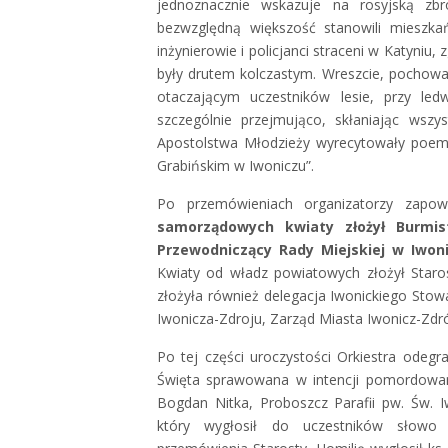
jednoznacznie wskazuje na rosyjską zb
bezwzględną większość stanowili mieszka
inżynierowie i policjanci straceni w Katyniu
były drutem kolczastym. Wreszcie, pochowa
otaczającym uczestników lesie, przy led
szczególnie przejmująco, skłaniając wsz
Apostolstwa Młodzieży wyrecytowały poem
Grabińskim w Iwoniczu”.
Po przemówieniach organizatorzy zapow
samorządowych kwiaty złożył Burmis
Przewodniczący Rady Miejskiej w Iwoni
Kwiaty od władz powiatowych złożył Staros
złożyła również delegacja Iwonickiego Stow
Iwonicza-Zdroju, Zarząd Miasta Iwonicz-Zd
Po tej części uroczystości Orkiestra odeg
Święta sprawowana w intencji pomordowanyc
Bogdan Nitka, Proboszcz Parafii pw. Św. 
który wygłosił do uczestników słowo 