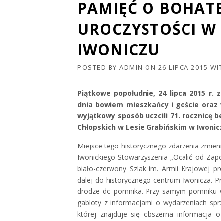
PAMIĘĆ O BOHAT
UROCZYSTOŚCI W 
IWONICZU
POSTED BY
ADMIN
ON
26 LIPCA 2015
WI
Piątkowe popołudnie, 24 lipca 2015 r. 
dnia bowiem mieszkańcy i goście oraz 
wyjątkowy sposób uczcili 71. rocznicę b
Chłopskich w Lesie Grabińskim w Iwonic
Miejsce tego historycznego zdarzenia zmieni
Iwonickiego Stowarzyszenia „Ocalić od Zapo
biało-czerwony Szlak im. Armii Krajowej p
dalej do historycznego centrum Iwonicza. 
drodze do pomnika. Przy samym pomniku w
gabloty z informacjami o wydarzeniach sprze
której znajduje się obszerna informacja 