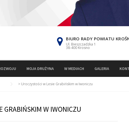
BIURO RADY POWIATU KROŚ
Ul. Bieszczadzka 1
38-400 Krosno
ROZWOJU
MOJA DRUŻYNA
W MEDIACH
GALERIA
KON
>
Uroczystości w Lesie Grabińskim w Iwoniczu
E GRABIŃSKIM W IWONICZU