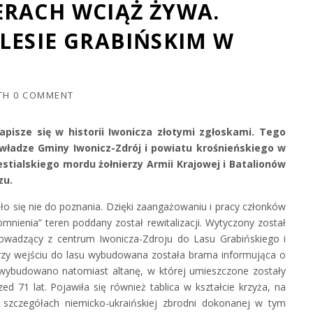
ERACH WCIĄŻ ŻYWA.
LESIE GRABIŃSKIM W
TH
0 COMMENT
zapisze się w historii Iwonicza złotymi zgłoskami. Tego
władze Gminy Iwonicz-Zdrój i powiatu krośnieńskiego w
estialskiego mordu żołnierzy Armii Krajowej i Batalionów
zu.
ło się nie do poznania. Dzięki zaangażowaniu i pracy członków
mnienia” teren poddany został rewitalizacji. Wytyczony został
rowadzący z centrum Iwonicza-Zdroju do Lasu Grabińskiego i
Przy wejściu do lasu wybudowana została brama informująca o
ybudowano natomiast altanę, w której umieszczone zostały
d 71 lat. Pojawiła się również tablica w kształcie krzyża, na
o szczegółach niemicko-ukraińskiej zbrodni dokonanej w tym