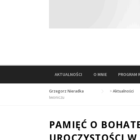
AKTUALNOŚCI
O MNIE
PROGRAM 
Grzegorz Nieradka
>
Aktualności
Iwoniczu
PAMIĘĆ O BOHAT
UROCZYSTOŚCI W 