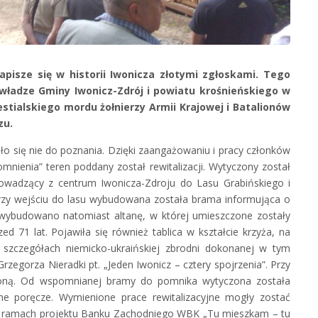
zapisze się w historii Iwonicza złotymi zgłoskami. Tego
władze Gminy Iwonicz-Zdrój i powiatu krośnieńskiego w
estialskiego mordu żołnierzy Armii Krajowej i Batalionów
zu.
ło się nie do poznania. Dzięki zaangażowaniu i pracy członków
mnienia” teren poddany został rewitalizacji. Wytyczony został
rowadzący z centrum Iwonicza-Zdroju do Lasu Grabińskiego i
Przy wejściu do lasu wybudowana została brama informująca o
ybudowano natomiast altanę, w której umieszczone zostały
d 71 lat. Pojawiła się również tablica w kształcie krzyża, na
o szczegółach niemicko-ukraińskiej zbrodni dokonanej w tym
Grzegorza Nieradki pt. „Jeden Iwonicz – cztery spojrzenia”. Przy
woną. Od wspomnianej bramy do pomnika wytyczona została
ane poręcze. Wymienione prace rewitalizacyjne mogły zostać
w ramach projektu Banku Zachodniego WBK „Tu mieszkam – tu