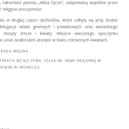
”, natomiast pieśnią „Abba Ojcze”, zaśpiewaną wspólnie przez
religijna uroczystości.
ału w drugiej części obchodów, które odbyły się przy Grobie
elegacje władz gminnych i powiatowych oraz Iwonickiego
” złożyły znicze i kwiaty. Miejsce wiecznego spoczynku
 Lesie Grabińskim utonęło w biało-czerwonych kwiatach.
RADA MIEJSKA
TERACH WCIĄŻ ŻYWA
SZLAK IM. ARMII KRAJOWEJ W
IŃSKIM W IWONICZU