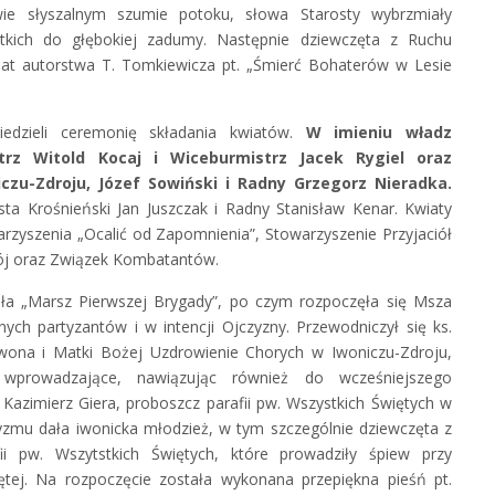
wie słyszalnym szumie potoku, słowa Starosty wybrzmiały
ystkich do głębokiej zadumy. Następnie dziewczęta z Ruchu
at autorstwa T. Tomkiewicza pt. „Śmierć Bohaterów w Lesie
iedzieli ceremonię składania kwiatów.
W imieniu władz
trz Witold Kocaj i Wiceburmistrz Jacek Rygiel oraz
czu-Zdroju, Józef Sowiński i Radny Grzegorz Nieradka.
ta Krośnieński Jan Juszczak i Radny Stanisław Kenar. Kwiaty
arzyszenia „Ocalić od Zapomnienia”, Stowarzyszenie Przyjaciół
rój oraz Związek Kombatantów.
rała „Marsz Pierwszej Brygady”, po czym rozpoczęła się Msza
h partyzantów i w intencji Ojczyzny. Przewodniczył się ks.
Iwona i Matki Bożej Uzdrowienie Chorych w Iwoniczu-Zdroju,
wprowadzające, nawiązując również do wcześniejszego
 Kazimierz Giera, proboszcz parafii pw. Wszystkich Świętych w
tyzmu dała iwonicka młodzież, w tym szczególnie dziewczęta z
i pw. Wszytstkich Świętych, które prowadziły śpiew przy
tej. Na rozpoczęcie została wykonana przepiękna pieśń pt.