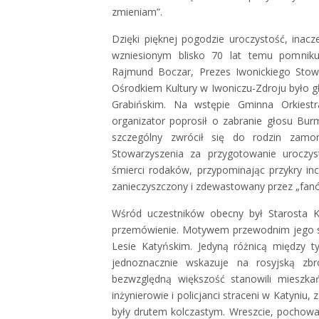
zmieniam”.
Dzięki pięknej pogodzie uroczystość, inac
wzniesionym blisko 70 lat temu pomniku.
Rajmund Boczar, Prezes Iwonickiego Stow
Ośrodkiem Kultury w Iwoniczu-Zdroju było 
Grabińskim. Na wstępie Gminna Orkies
organizator poprosił o zabranie głosu Bur
szczególny zwrócił się do rodzin zamo
Stowarzyszenia za przygotowanie uroczys
śmierci rodaków, przypominając przykry in
zanieczyszczony i zdewastowany przez „fan
Wśród uczestników obecny był Starosta Kr
przemówienie. Motywem przewodnim jego s
Lesie Katyńskim. Jedyną różnicą między t
jednoznacznie wskazuje na rosyjską zb
bezwzględną większość stanowili mieszka
inżynierowie i policjanci straceni w Katyniu
były drutem kolczastym. Wreszcie, pochowa