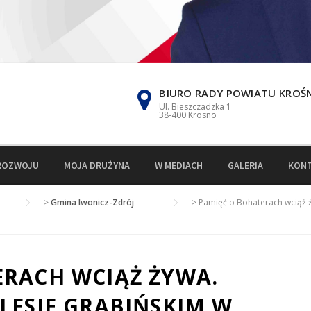
BIURO RADY POWIATU KROŚ
Ul. Bieszczadzka 1
38-400 Krosno
ROZWOJU
MOJA DRUŻYNA
W MEDIACH
GALERIA
KON
>
Gmina Iwonicz-Zdrój
>
Pamięć o Bohaterach wciąż ż
ERACH WCIĄŻ ŻYWA.
LESIE GRABIŃSKIM W