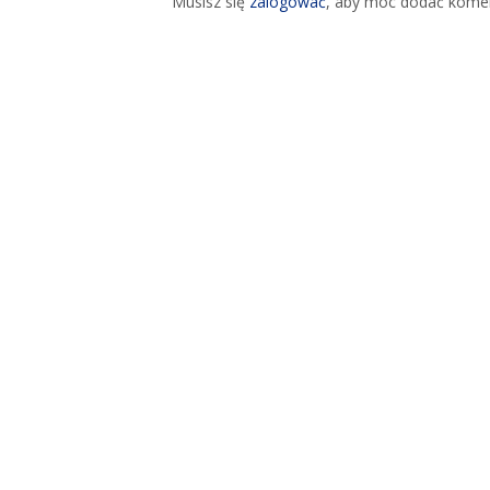
Musisz się
zalogować
, aby móc dodać komen