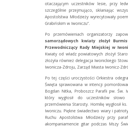
otaczającym uczestników lesie, przy led
szczególnie przejmująco, skłaniając wsz
Apostolstwa Młodzieży wyrecytowały poem
Grabińskim w Iwoniczu”.
Po przemówieniach organizatorzy zapow
samorządowych kwiaty złożył Burmis
Przewodniczący Rady Miejskiej w Iwoni
Kwiaty od władz powiatowych złożył Staros
złożyła również delegacja Iwonickiego Stow
Iwonicza-Zdroju, Zarząd Miasta Iwonicz-Zd
Po tej części uroczystości Orkiestra odeg
Święta sprawowana w intencji pomordowanyc
Bogdan Nitka, Proboszcz Parafii pw. Św. 
który wygłosił do uczestników słowo 
przemówienia Starosty. Homilię wygłosił ks.
Iwoniczu. Piękne świadectwo wiary i patrio
Ruchu Apostolstwa Młodzieży przy parafi
akompaniamencie gitar podczas Mszy Świę