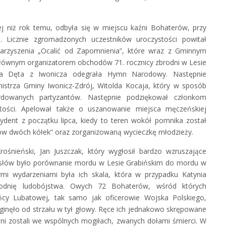
zej niż rok temu, odbyła się w miejscu kaźni Bohaterów, przy
 Licznie zgromadzonych uczestników uroczystości powitał
arzyszenia „Ocalić od Zapomnienia”, które wraz z Gminnym
głównym organizatorem obchodów 71. rocznicy zbrodni w Lesie
tra Dęta z Iwonicza odegrała Hymn Narodowy. Następnie
mistrza Gminy Iwonicz-Zdrój, Witolda Kocaja, który w sposób
rdowanych partyzantów. Następnie podziękował członkom
tości. Apelował także o uszanowanie miejsca męczeńskiej
cydent z początku lipca, kiedy to teren wokół pomnika został
ów dwóch kółek” oraz zorganizowaną wycieczkę młodzieży.
ośnieński, Jan Juszczak, który wygłosił bardzo wzruszające
łów było porównanie mordu w Lesie Grabińskim do mordu w
ymi wydarzeniami była ich skala, która w przypadku Katynia
rodnię ludobójstwa. Owych 72 Bohaterów, wśród których
ńcy Lubatowej, tak samo jak oficerowie Wojska Polskiego,
, zginęło od strzału w tył głowy. Ręce ich jednakowo skrępowane
ni zostali we wspólnych mogiłach, zwanych dołami śmierci. W