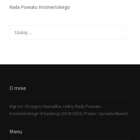
Rada Powiatu Krośnieńskiego
Szukaj:
O mnie
Mgr inż. Grzegorz Nieradka, radny Rady Powiatu
Krośnieńskiego VI kadencji (2018-2023). Prawo i Sprawiedliwość.
Menu