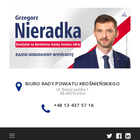
Skip
to
content
BIURO RADY POWIATU KROŚNIEŃSKIEGO
Ul. Bieszczadzka 1
38-400 Krosno
+48 13 437 57 16