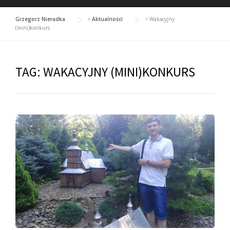
Grzegorz Nieradka
>
Aktualności
>
Wakacyjny
(mini)konkurs
TAG:
WAKACYJNY (MINI)KONKURS