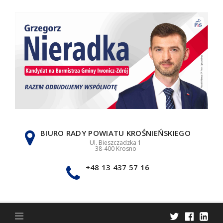
Skip
to
content
BIURO RADY POWIATU KROŚNIEŃSKIEGO
Ul. Bieszczadzka 1
38-400 Krosno
+48 13 437 57 16