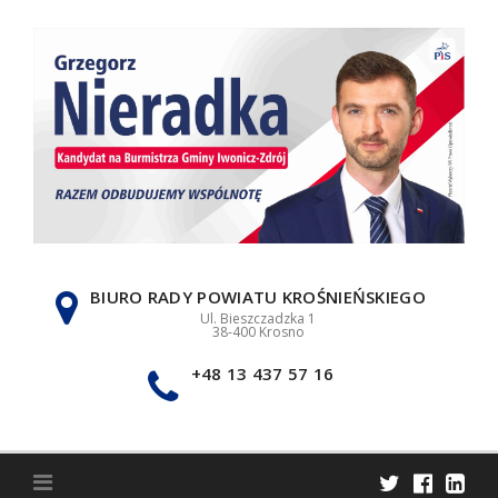
Skip
to
content
BIURO RADY POWIATU KROŚNIEŃSKIEGO
Ul. Bieszczadzka 1
38-400 Krosno
+48 13 437 57 16