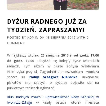
DYŻUR RADNEGO JUŻ ZA
TYDZIEŃ. ZAPRASZAMY!
POSTED BY
ADMIN
ON
18 SIERPNIA 2015
WITH
0
COMMENT
W najbliższy wtorek,
25 sierpnia 2015 r. od godz. 17.00
do godz. 19.00
odbędzie się kolejny dyżur iwonickich
radnych. Tym razem w biurze sołtysa Waldemara
Niemczyka przy ul. Zagrodniki z mieszkańcami Iwonicza
spotka się
radny Grzegorz Nieradka
. Kilkanaście
plakatów informujących o dyżurze pojawiło się na
publicznych tablicach ogłoszeń.
Klub Radnych Prawo i Sprawiedliwość Rady Miejskiej w
Iwoniczu-Zdroju
w każdy ostatni wtorek miesiąca