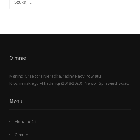
O mnie
Mgr inż. Grzegorz Nieradka, radny Rady Powiatu
Krośnieńskiego VI kadencji (2018-2023). Prawo i Sprawiedliwość.
Menu
Aktualności
O mnie