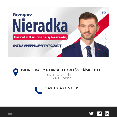
Skip
to
content
BIURO RADY POWIATU KROŚNIEŃSKIEGO
Ul. Bieszczadzka 1
38-400 Krosno
+48 13 437 57 16