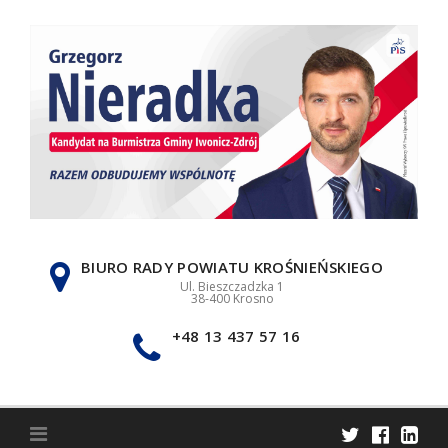
Skip
to
content
BIURO RADY POWIATU KROŚNIEŃSKIEGO
Ul. Bieszczadzka 1
38-400 Krosno
+48 13 437 57 16