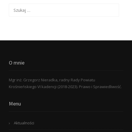
Szukaj:
O mnie
Mgr inż. Grzegorz Nieradka, radny Rady Powiatu
Krośnieńskiego VI kadencji (2018-2023). Prawo i Sprawiedliwość.
Menu
Aktualności