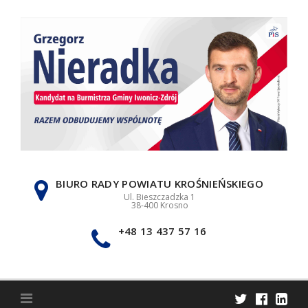
Skip
to
content
BIURO RADY POWIATU KROŚNIEŃSKIEGO
Ul. Bieszczadzka 1
38-400 Krosno
+48 13 437 57 16