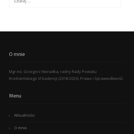
O mnie
Mgr inż. Grzegorz Nieradka, radny Rady Powiatu
Krośnieńskiego VI kadencji (2018-2023). Prawo i Sprawiedliwość.
Menu
Aktualności
O mnie