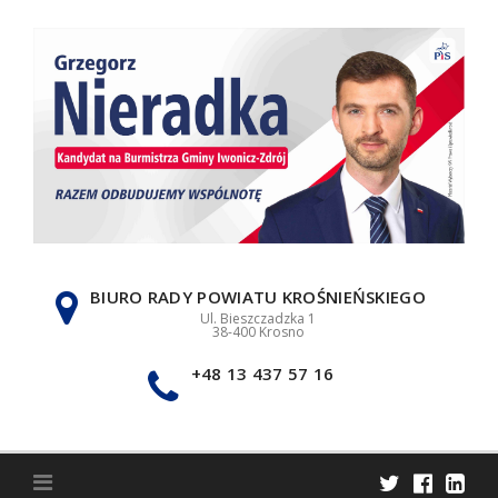
Skip
to
content
BIURO RADY POWIATU KROŚNIEŃSKIEGO
Ul. Bieszczadzka 1
38-400 Krosno
+48 13 437 57 16