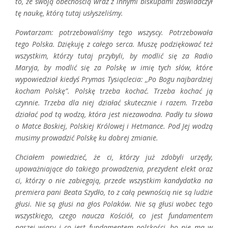
to, że swoją obecnością wraz z innymi biskupami zaświadczył
tę naukę, którą tutaj usłyszeliśmy.
Powtarzam: potrzebowaliśmy tego wszyscy. Potrzebowała
tego Polska. Dziękuję z całego serca. Muszę podziękować też
wszystkim, którzy tutaj przybyli, by modlić się za Radio
Maryja, by modlić się za Polskę w imię tych słów, które
wypowiedział kiedyś Prymas Tysiąclecia: ,,Po Bogu najbardziej
kocham Polskę”. Polskę trzeba kochać. Trzeba kochać ją
czynnie. Trzeba dla niej działać skutecznie i razem. Trzeba
działać pod tą wodzą, która jest niezawodna. Padły tu słowa
o Matce Boskiej, Polskiej Królowej i Hetmance. Pod Jej wodzą
musimy prowadzić Polskę ku dobrej zmianie.
Chciałem powiedzieć, że ci, którzy już zdobyli urzędy,
upoważniające do takiego prowadzenia, prezydent elekt oraz
ci, którzy o nie zabiegają, przede wszystkim kandydatka na
premiera pani Beata Szydło, to z całą pewnością nie są ludzie
głusi. Nie są głusi na głos Polaków. Nie są głusi wobec tego
wszystkiego, czego naucza Kościół, co jest fundamentem
naszej wiary i co jest fundamentem polskości, bo nie ma w