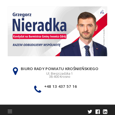
Skip
to
content
BIURO RADY POWIATU KROŚNIEŃSKIEGO
Ul. Bieszczadzka 1
38-400 Krosno
+48 13 437 57 16