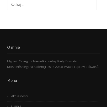
Szukaj:
O mnie
Mgr inż. Grzegorz Nieradka, radny Rady Powiatu
Krośnieńskiego VI kadencji (2018-2023). Prawo i Sprawiedliwość.
Menu
Aktualności
O mnie