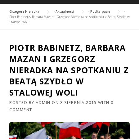
Grzegorz Nieradka
>
Aktualności
>
Podkarpacie
>
Piotr Babinetz, Barbara Mazan i Grzegorz Nieradka na spotkaniu z Beatą Szydło w
Stalowej Woli
PIOTR BABINETZ, BARBARA
MAZAN I GRZEGORZ
NIERADKA NA SPOTKANIU Z
BEATĄ SZYDŁO W
STALOWEJ WOLI
POSTED BY
ADMIN
ON
8 SIERPNIA 2015
WITH
0
COMMENT