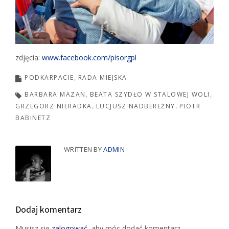
zdjęcia:
www.facebook.com/pisorgpl
PODKARPACIE
RADA MIEJSKA
BARBARA MAZAN
BEATA SZYDŁO W STALOWEJ WOLI
GRZEGORZ NIERADKA
LUCJUSZ NADBEREŻNY
PIOTR
BABINETZ
WRITTEN BY
ADMIN
Dodaj komentarz
Musisz się
zalogować
, aby móc dodać komentarz.