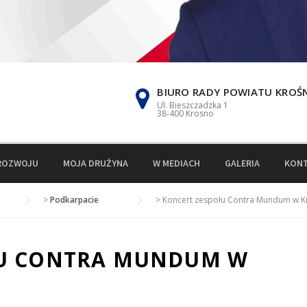
BIURO RADY POWIATU KROŚ
Ul. Bieszczadzka 1
38-400 Krosno
ROZWOJU
MOJA DRUŻYNA
W MEDIACH
GALERIA
KON
>
Podkarpacie
>
Koncert zespołu Contra Mundum w K
ŁU CONTRA MUNDUM W