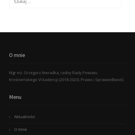
O mnie
Mgr inż. Grzegorz Nieradka, radny Rady Powiatu
Krośnieńskiego VI kadencji (2018-2023). Prawo i Sprawiedliwość.
Menu
Aktualności
O mnie