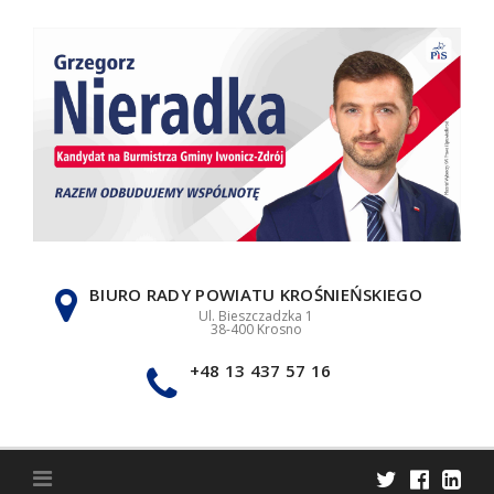
Skip
to
content
BIURO RADY POWIATU KROŚNIEŃSKIEGO
Ul. Bieszczadzka 1
38-400 Krosno
+48 13 437 57 16