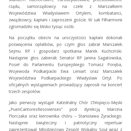
rządu, samorządowcy na czele z Marszałkiem
Województwa Władysławem Ortylem, kombatanci,
związkowcy, kapłani i zaproszeni goście. W sali Filharmonii
zgromadziło się blisko tysiąc osób.
Na początku obecni na uroczystości kapłani dokonali
poświęcenia opłatków, po czym głos zabrał Marszałek
Sejmu RP i gospodarz spotkania Marek Kuchciński.
Następnie głos zabierali: Senator RP Janina Sagatowska,
Poseł do Parlamentu Europejskiego Tomasz Poręba,
Wojewoda Podkarpacki Ewa Leniart oraz Marszałek
Województwa Podkarpackiego Władysław Ortyl. Po
oficjalnych wystąpieniach prowadzący zaprosili na koncert
trzech zespołów.
Jako pierwszy wystąpił Katedralny Chór Chłopięco-Męski
„PueriCantoresResovienses” pod dyrekcją Marcina
Florczaka oraz kierownika chóru – Stanisława Żyrackiego.
Następnie świąteczny i patriotyczny repertuar
zaprezentował Młodzieżowy Zespół Wokalny Soul wraz z