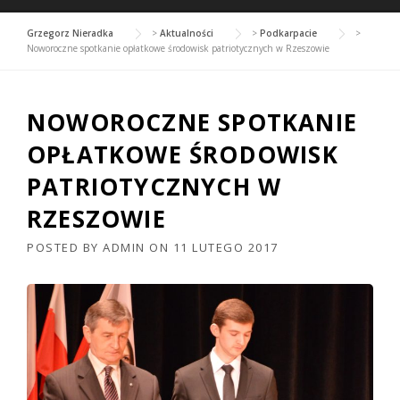
Grzegorz Nieradka
>
Aktualności
>
Podkarpacie
>
Noworoczne spotkanie opłatkowe środowisk patriotycznych w Rzeszowie
NOWOROCZNE SPOTKANIE
OPŁATKOWE ŚRODOWISK
PATRIOTYCZNYCH W
RZESZOWIE
POSTED BY
ADMIN
ON
11 LUTEGO 2017