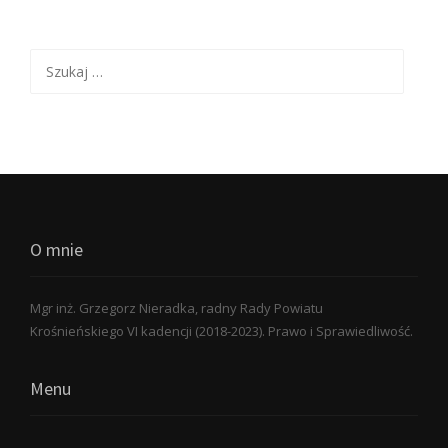
Szukaj:
O mnie
Mgr inż. Grzegorz Nieradka, radny Rady Powiatu
Krośnieńskiego VI kadencji (2018-2023). Prawo i Sprawiedliwość.
Menu