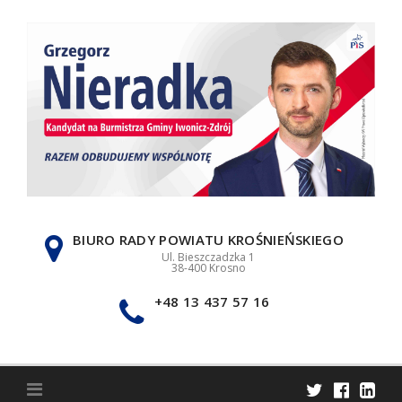
Skip
to
content
BIURO RADY POWIATU KROŚNIEŃSKIEGO
Ul. Bieszczadzka 1
38-400 Krosno
+48 13 437 57 16