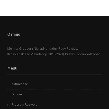
O mnie
Mgr inż. Grzegorz Nieradka, radny Rady Powiatu
Krośnieńskiego VI kadencji (2018-2023). Prawo i Sprawiedliwość.
Menu
Aktualności
O mnie
Program Rozwoju