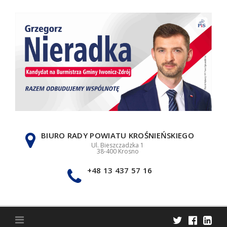
Skip
to
content
BIURO RADY POWIATU KROŚNIEŃSKIEGO
Ul. Bieszczadzka 1
38-400 Krosno
+48 13 437 57 16