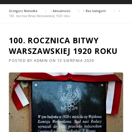
Grzegorz Nieradka
>
Aktualności
>
Bez kategorii
>
100. rocznica Bitwy Warszawskiej 1920 roku
100. ROCZNICA BITWY
WARSZAWSKIEJ 1920 ROKU
POSTED BY
ADMIN
ON
13 SIERPNIA 2020