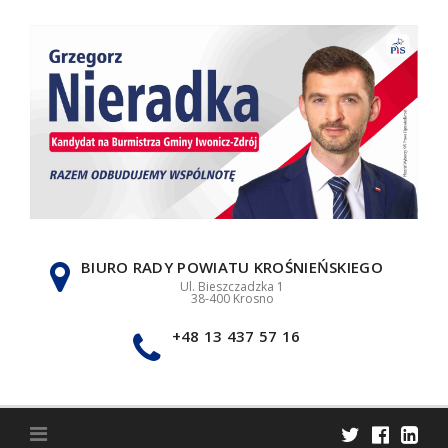
Skip
to
content
BIURO RADY POWIATU KROŚNIEŃSKIEGO
Ul. Bieszczadzka 1
38-400 Krosno
+48 13 437 57 16