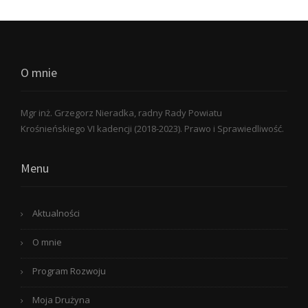
O mnie
Mgr inż. Grzegorz Nieradka, radny Rady Powiatu
Krośnieńskiego VI kadencji (2018-2023). Prawo i Sprawiedliwość.
Menu
Aktualności
O mnie
Program Rozwoju
Moja Drużyna